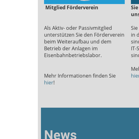
Mitglied Förderverein
Sie
uns
Als Aktiv- oder Passivmitglied
Sie
unterstützen Sie den Förderverein
in 
beim Weiteraufbau und dem
sin
Betrieb der Anlagen im
IT-
Eisenbahnbetriebslabor.
sind
Meh
Mehr Informationen finden Sie
hie
hier
!
News