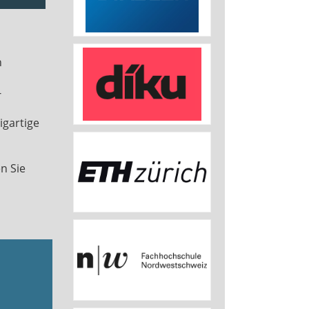
n
-
igartige
n Sie