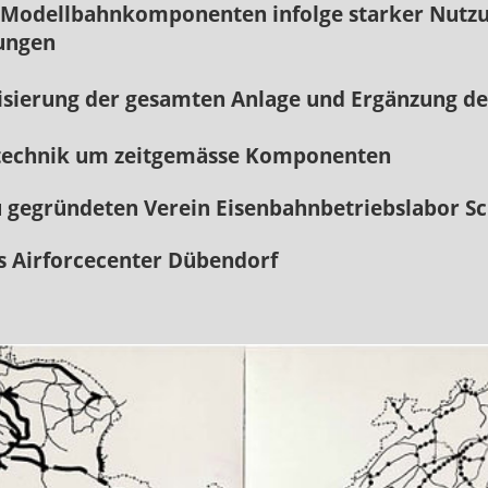
odellbahnkomponenten
infolge starker Nut
ngen
ierung der gesamten
Anlage und Ergänz
ik um zeitgemässe
Komponenten
ründeten Verein Eisenbahnbetriebs
labor S
irforcecenter Dübendorf