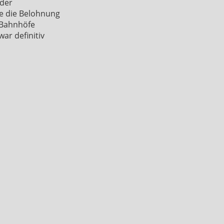
 der
te die Belohnung
e Bahnhöfe
ar definitiv